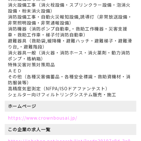
消火設備工事（消火栓設備・スプリンクラー設備・泡消火
設備・粉末消火設備）
消防設備工事・自動火災報知設備,誘導灯（非常放送設備・
非常照明設備・非常通報設備）
消防機器（消防ポンプ自動車,・救助工作機器・災害支援
車・救助工作車・梯子付消防自動車）
避難器具（救助袋,緩降機・避難ハッチ・避難梯子・避難滑
り台,・避難階段）
消火器具一般（消火器・消防ホース・消火薬剤・動力消防
ポンプ・格納箱）
特殊災害対策対策用品
ＡＥＤ
その他（各種災害備蓄品・各種安全標識・救助資機材・消
防服装等）
高精度気密測定（NFPA/ISOドアファンテスト）
シェルター向けフィルトリングシステム販売・施工
ホームページ
https://www.crownbousai.jp/
この企業の
求人一覧
https://jobchan.net/search/list/?ccd=30197c8d-3a0