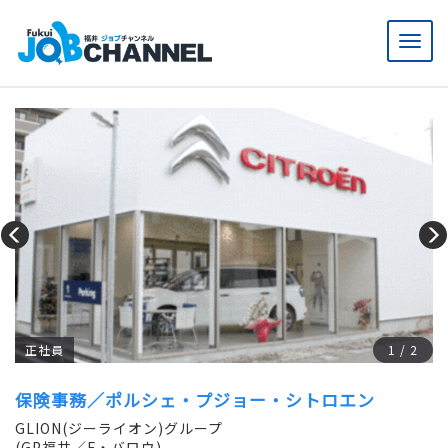
メ
ニ
ュ
ー
正社員
1
/
2
保険事務／ポルシェ・プジョー・シトロエン
GLION(ジーライオン)グループ
(GP福井／F・バロウ)