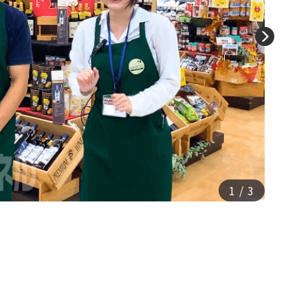
1
/
3