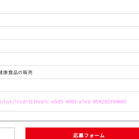
健康食品の販売
h/list/?ccd=f13fad7c-e5d5-4983-a7eb-959292394605
応募フォーム