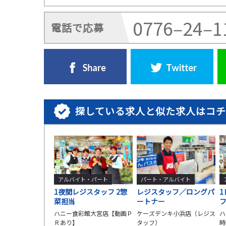
0776‒24‒1
電話で応募
探している求人と似た求人はコ
アルバイト・パート
パート・アルバイト
1夜間レジスタッフ 2惣
レジスタッフ／ロングパ
1
菜担当
ートナー
ハニー食彩館大宮店【動画Ｐ
ケーズデンキ小浜店（レジス
ハ
Ｒあり】
タッフ）
時