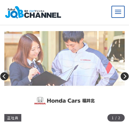
メ
ニ
ュ
ー
正社員
1
/
2