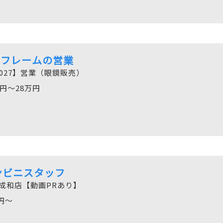
ネフレームの営業
027】営業（眼鏡販売）
万円〜28万円
ンビニスタッフ
成和店【動画PRあり】
3円～