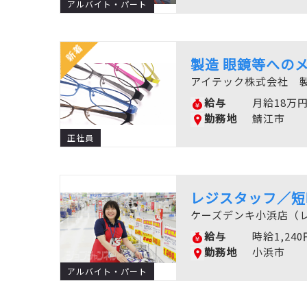
アルバイト・パート
製造 眼鏡等への
アイテック株式会社 製
給与
月給18万
勤務地
鯖江市
正社員
レジスタッフ／短
ケーズデンキ小浜店（
給与
時給1,240
勤務地
小浜市
アルバイト・パート