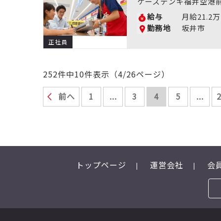
ケーズデンキ福井空港
給与
月給21.2
勤務地
坂井市
正社員
252件中10件表示（4/26ページ）
前へ
1
...
3
4
5
...
トップページ
運営会社
会