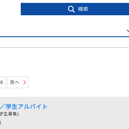
検索
26
次へ
／学生アルバイト
学生募集)
円