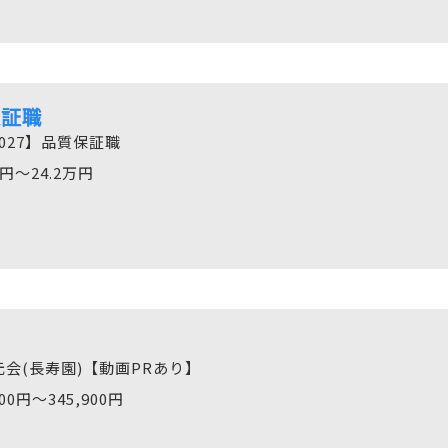
保証職
027】品質保証職
万円〜24.2万円
会(長寿園)【動画PRあり】
400円〜345,900円