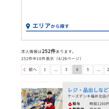
エリア
から探す
252件
求人情報は
あります。
252件中10件表示（4/26ページ）
前へ
1
...
3
4
5
...
レジ・品出しなど
ケーズデンキ福井北店(
給与
時給1200