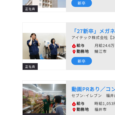
新卒
正社員
「27新卒」メガ
アイテック株式会社【2
給与
月給24.6
勤務地
鯖江市
新卒
正社員
動画PRあり／コ
セブン-イレブン 福井
給与
時給1,05
勤務地
福井市