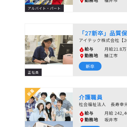
勤務地
福井市
アルバイト・パート
「27新卒」品質
アイテック株式会社【2
給与
月給21.8
勤務地
鯖江市
新卒
正社員
介護職員
社会福祉法人 長寿幸元
給与
月給 242,
勤務地
坂井市