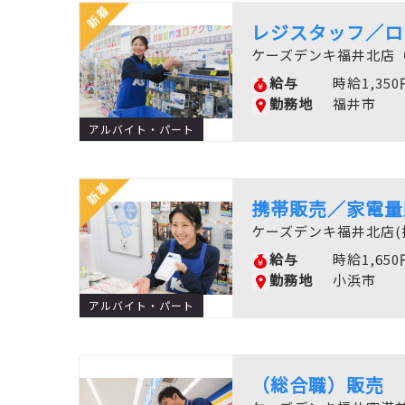
レジスタッフ／ロ
ケーズデンキ福井北店
給与
時給1,350
勤務地
福井市
アルバイト・パート
携帯販売／家電量
ケーズデンキ福井北店(
給与
時給1,650
勤務地
小浜市
アルバイト・パート
（総合職）販売