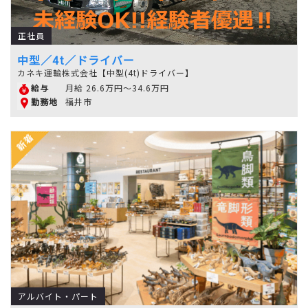
正社員
中型／4t／ドライバー
カネキ運輸株式会社【中型(4t)ドライバー】
月給 26.6万円～34.6万円
給与
福井市
勤務地
アルバイト・パート