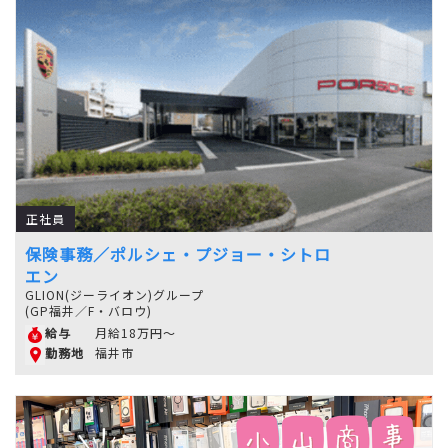
正社員
保険事務／ポルシェ・プジョー・シトロ
エン
GLION(ジーライオン)グループ
(GP福井／F・バロウ)
月給18万円～
給与
福井市
勤務地