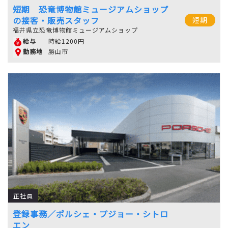
短期 恐竜博物館ミュージアムショップ
の接客・販売スタッフ
短期
福井県立恐竜博物館ミュージアムショップ
時給1200円
給与
勝山市
勤務地
正社員
登録事務／ポルシェ・プジョー・シトロ
エン