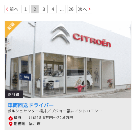
前へ
1
2
3
4
...
26
次へ
正社員
車両回送ドライバー
ポルシェセンター福井／プジョー福井／シトロエン福井
月給18.6万円～22.6万円
給与
福井市
勤務地