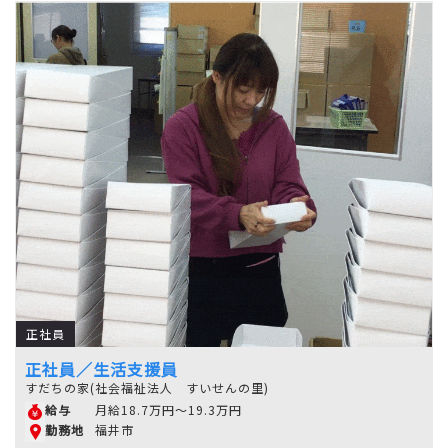
正社員
正社員／生活支援員
すだちの家(社会福祉法人 すいせんの里)
月給18.7万円～19.3万円
給与
福井市
勤務地