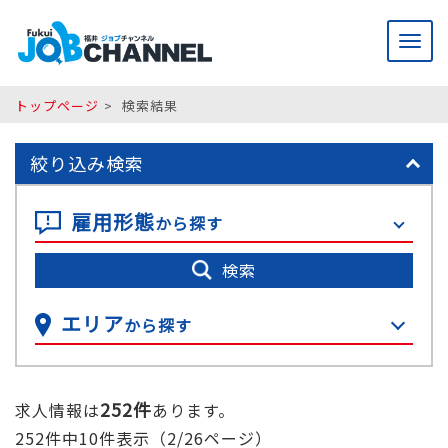
メ
ニ
ュ
ー
トップページ
検索結果
絞り込み検索
雇用形態
から探す
検索
エリア
から探す
252件
求人情報は
あります。
252件中10件表示（2/26ページ）