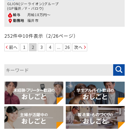
GLION(ジーライオン)グループ
(GP福井／F・バロウ)
月給18万円～
給与
福井市
勤務地
252件中10件表示（2/26ページ）
前へ
1
2
3
4
...
26
次へ