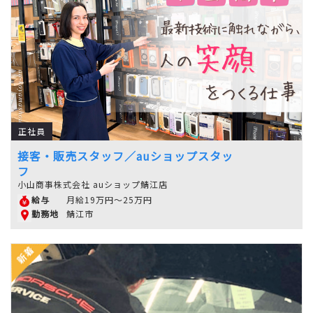
正社員
接客・販売スタッフ／auショップスタッ
フ
小山商事株式会社 auショップ鯖江店
月給19万円～25万円
給与
鯖江市
勤務地