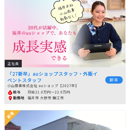
正社員
「27新卒」auショップスタッフ・外販イ
ベントスタッフ
新卒
小山商事株式会社 auショップ【2027卒】
月給21.0万円～22.0万円
給与
福井市 大野市 鯖江市
勤務地