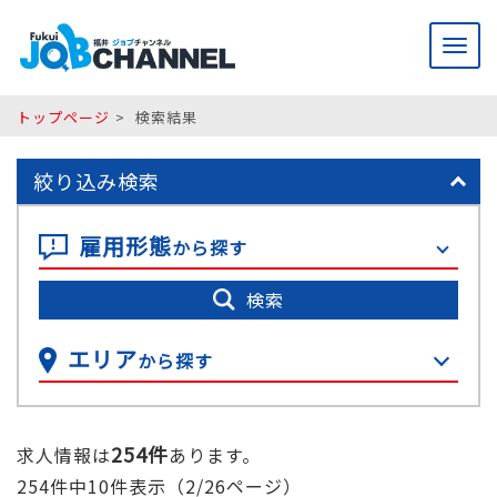
メ
ニ
ュ
ー
トップページ
検索結果
絞り込み検索
雇用形態
から探す
検索
エリア
から探す
254件
求人情報は
あります。
254件中10件表示（2/26ページ）