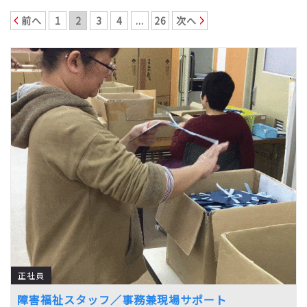
前へ
1
2
3
4
...
26
次へ
正社員
障害福祉スタッフ／事務兼現場サポート