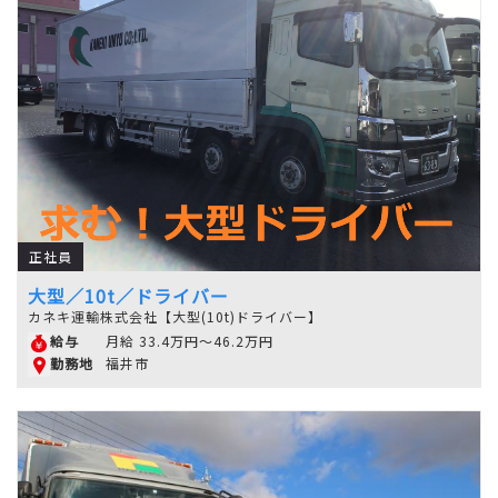
正社員
大型／10t／ドライバー
カネキ運輸株式会社【大型(10t)ドライバー】
月給 33.4万円～46.2万円
給与
福井市
勤務地