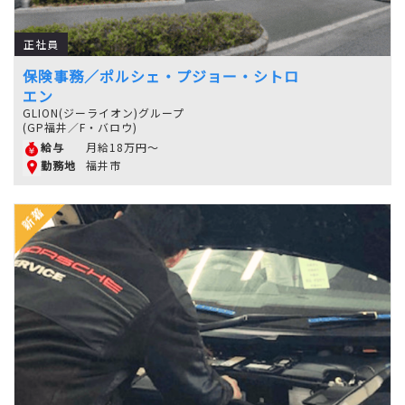
正社員
保険事務／ポルシェ・プジョー・シトロ
エン
GLION(ジーライオン)グループ
(GP福井／F・バロウ)
月給18万円～
給与
福井市
勤務地