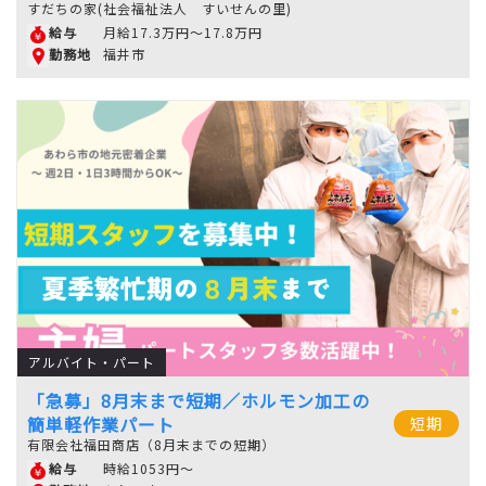
すだちの家(社会福祉法人 すいせんの里)
月給17.3万円～17.8万円
給与
福井市
勤務地
アルバイト・パート
「急募」8月末まで短期／ホルモン加工の
簡単軽作業パート
短期
有限会社福田商店（8月末までの短期）
時給1053円～
給与