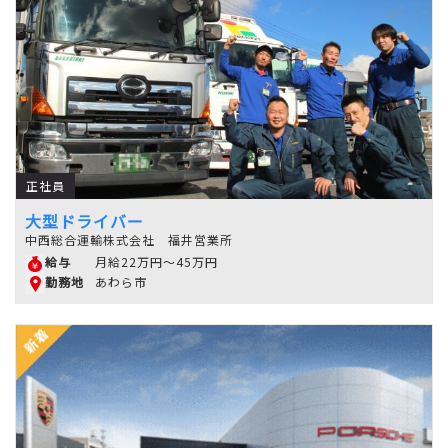
正社員
大型ドライバー
中西総合運輸株式会社 福井営業所
月給22万円～45万円
給与
あわら市
勤務地