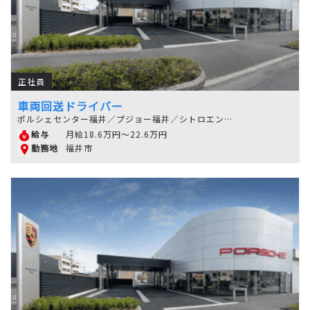
正社員
車両回送ドライバー
ポルシェセンター福井／プジョー福井／シトロエン福井
月給18.6万円～22.6万円
給与
福井市
勤務地