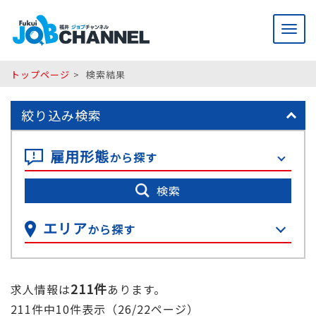
メ
ニ
ュ
ー
トップページ
検索結果
絞り込み検索
雇用形態
から探す
検索
エリア
から探す
211件
求人情報は
あります。
211件中10件表示（26/22ページ）