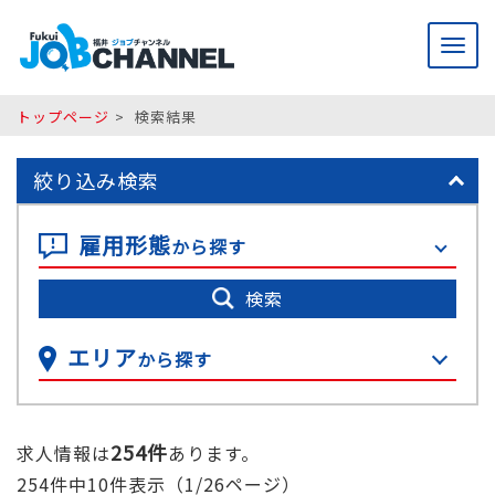
メ
ニ
ュ
ー
トップページ
検索結果
絞り込み検索
雇用形態
から探す
検索
エリア
から探す
254件
求人情報は
あります。
254件中10件表示（1/26ページ）