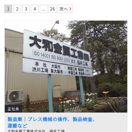
1
2
3
4
...
26
次へ
正社員
製造業｜プレス機械の操作、製品検査、
運搬など
大和金属工業株式会社 福井工場