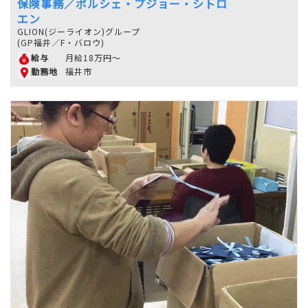
保険事務／ポルシェ・プジョー・シトロ
エン
GLION(ジーライオン)グループ
(GP福井／F・バロウ)
月給18万円～
給与
福井市
勤務地