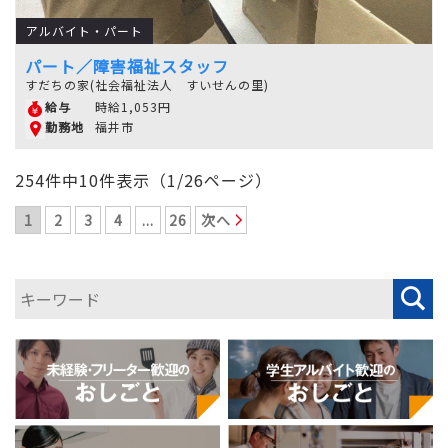
アルバイト・パート
パート／障害福祉スタッフ
すだちの家(社会福祉法人 すいせんの里)
時給1,053円
給与
福井市
勤務地
254件中10件表示（1/26ページ）
1
2
3
4
...
26
次へ